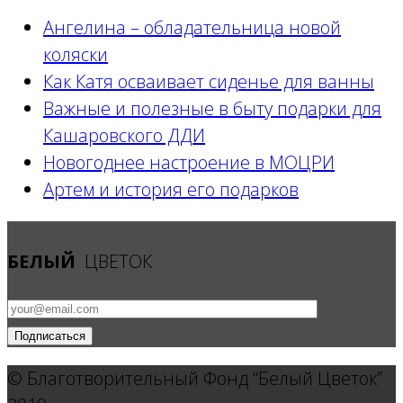
Ангелина – обладательница новой
коляски
Как Катя осваивает сиденье для ванны
Важные и полезные в быту подарки для
Кашаровского ДДИ
Новогоднее настроение в МОЦРИ
Артем и история его подарков
БЕЛЫЙ
ЦВЕТОК
© Благотворительный Фонд “Белый Цветок”